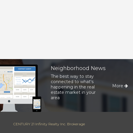
Neighborhood News
The best way to stay
connected to what's
More
happening in the real
estate market in your
area
CENTURY 21 Infinity Realty Inc. Brokerage